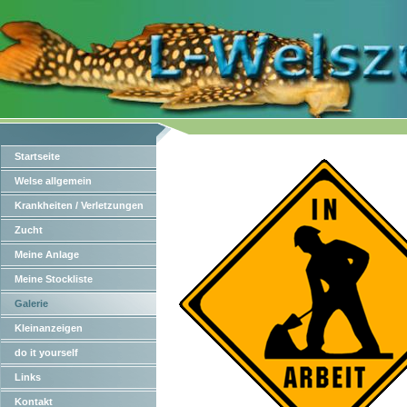
Startseite
Welse allgemein
Krankheiten / Verletzungen
Zucht
Meine Anlage
Meine Stockliste
Galerie
Kleinanzeigen
do it yourself
Links
Kontakt