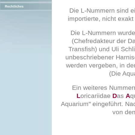
Rechtliches
Die L-Nummern sind e
importierte, nicht exak
Die L-Nummern wurde
(Chefredakteur der Da
Transfish) und Uli Sc
unbeschriebener Harnis
werden vergeben, in der
(Die Aqua
Ein weiteres Nummer
L
oricariidae
D
as
A
q
Aquarium" eingeführt. Nac
von de