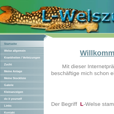
Startseite
Willkomm
Welse allgemein
Krankheiten / Verletzungen
Zucht
Mit dieser Internetpr
Meine Anlage
beschäftige mich schon ei
Meine Stockliste
Galerie
Kleinanzeigen
do it yourself
Der Begriff
L
-Welse sta
Links
Kontakt