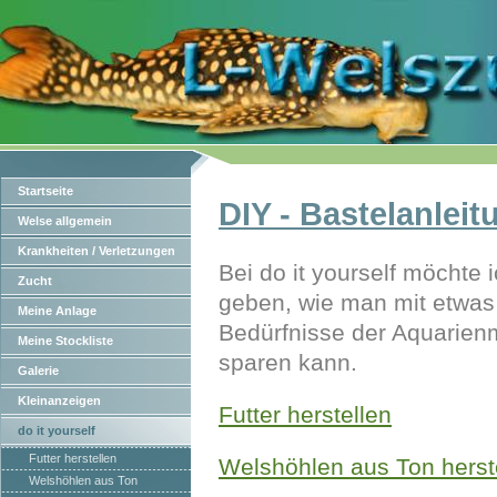
Startseite
DIY - Bastelanlei
Welse allgemein
Krankheiten / Verletzungen
Bei do it yourself möchte
Zucht
geben, wie man mit etwas
Meine Anlage
Bedürfnisse der Aquarien
Meine Stockliste
sparen kann.
Galerie
Kleinanzeigen
Futter herstellen
do it yourself
Futter herstellen
Welshöhlen aus Ton herst
Welshöhlen aus Ton