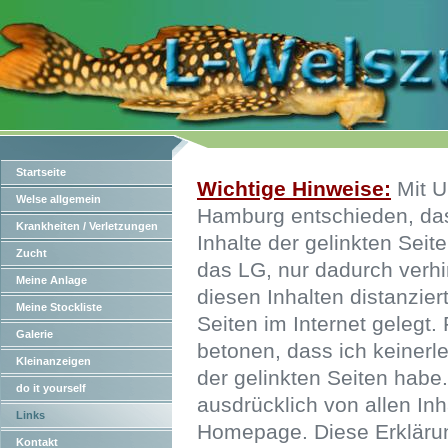
Startseite
Wichtige Hinweise:
Mit U
Welse allgemein
Hamburg entschieden, das
Krankheiten / Verletzungen
Inhalte der gelinkten Seit
Zucht
das LG, nur dadurch verh
Meine Anlage
diesen Inhalten distanzie
Meine Stockliste
Seiten im Internet gelegt. 
Galerie
betonen, dass ich keinerle
Kleinanzeigen
der gelinkten Seiten habe.
do it yourself
ausdrücklich von allen Inh
Links
Homepage. Diese Erklärun
Kontakt