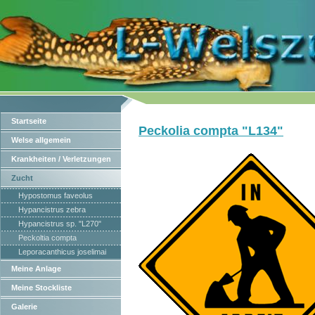
Startseite
Peckolia compta "L134"
Welse allgemein
Krankheiten / Verletzungen
Zucht
Hypostomus faveolus
Hypancistrus zebra
Hypancistrus sp. "L270"
Peckoltia compta
Leporacanthicus joselimai
Meine Anlage
Meine Stockliste
Galerie