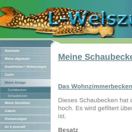
Startseite
Meine Schaubeck
Welse allgemein
Krankheiten / Verletzungen
Zucht
Meine Anlage
Das Wohnzimmerbecke
Zuchtbecken
Schaubecken
Dieses Schaubecken hat 
Meine Stockliste
hoch. Es wird gefiltert üb
Galerie
ist.
Kleinanzeigen
do it yourself
Besatz